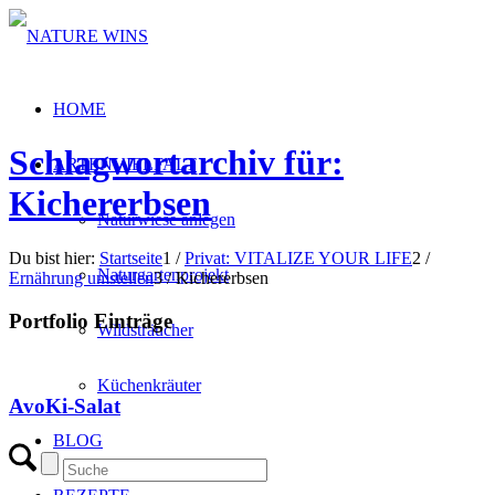
HOME
Schlagwortarchiv für:
ARTENVIELFALT
Kichererbsen
Naturwiese anlegen
Du bist hier:
Startseite
1
/
Privat: VITALIZE YOUR LIFE
2
/
Naturgartenprojekt
Ernährung umstellen
3
/
Kichererbsen
Portfolio Einträge
Wildsträucher
Küchenkräuter
AvoKi-Salat
BLOG