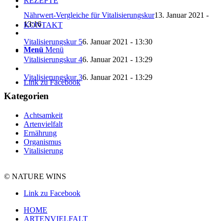
REZEPTE
Nährwert-Vergleiche für Vitalisierungskur
13. Januar 2021 -
13:16
KONTAKT
Vitalisierungskur 5
6. Januar 2021 - 13:30
Menü
Menü
Vitalisierungskur 4
6. Januar 2021 - 13:29
Vitalisierungskur 3
6. Januar 2021 - 13:29
Link zu Facebook
Kategorien
Achtsamkeit
Artenvielfalt
Ernährung
Organismus
Vitalisierung
© NATURE WINS
Link zu Facebook
HOME
ARTENVIELFALT